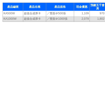
預繳五千會
產品編號
產品名稱
產品規格
現金優惠
員
KA500W
超值合成厚卡
／雙面＠500張
1,109
970
KA1000W
超值合成厚卡
／雙面＠1000張
2,079
1,802